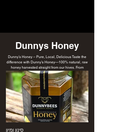
Dunnys Honey
Dunny’s Honey – Pure, Local, Delicious Taste the
difference with Dunny’s Honey—100% natural, raw
honey harvested straight from our hives. From
golden runny honey to rich comb varieties, every jar
is a sweet tribute to our hardworking bees and
sustainable beekeeping practices.
סינון ומיון