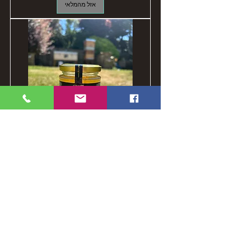
אזל מהמלאי
Dunnys-Honey 8oz (227g) Honey Jar
מחיר
shipping costs